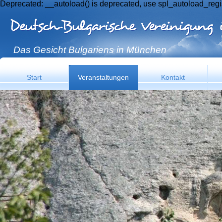
Deprecated: __autoload() is deprecated, use spl_autoload_regi
Das Gesicht Bulgariens in München
Start
Veranstaltungen
Kontakt