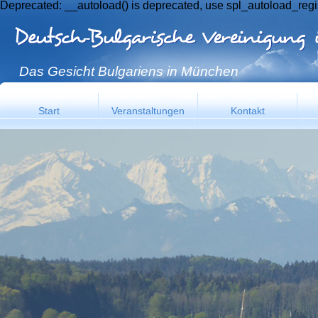
Deprecated: __autoload() is deprecated, use spl_autoload_regi
Das Gesicht Bulgariens in München
Start
Veranstaltungen
Kontakt