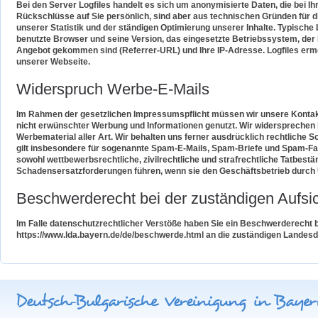
Bei den Server Logfiles handelt es sich um anonymisierte Daten, die bei I
Rückschlüsse auf Sie persönlich, sind aber aus technischen Gründen für di
unserer Statistik und der ständigen Optimierung unserer Inhalte. Typische L
benutzte Browser und seine Version, das eingesetzte Betriebssystem, der
Angebot gekommen sind (Referrer-URL) und Ihre IP-Adresse. Logfiles erm
unserer Webseite.
Widerspruch Werbe-E-Mails
Im Rahmen der gesetzlichen Impressumspflicht müssen wir unsere Kontakt
nicht erwünschter Werbung und Informationen genutzt. Wir widersprechen h
Werbematerial aller Art. Wir behalten uns ferner ausdrücklich rechtliche
gilt insbesondere für sogenannte Spam-E-Mails, Spam-Briefe und Spam-Fax
sowohl wettbewerbsrechtliche, zivilrechtliche und strafrechtliche Tatbe
Schadensersatzforderungen führen, wenn sie den Geschäftsbetrieb durch 
Beschwerderecht bei der zuständigen Aufsi
Im Falle datenschutzrechtlicher Verstöße haben Sie ein Beschwerderecht 
https://www.lda.bayern.de/de/beschwerde.html an die zuständigen Landesd