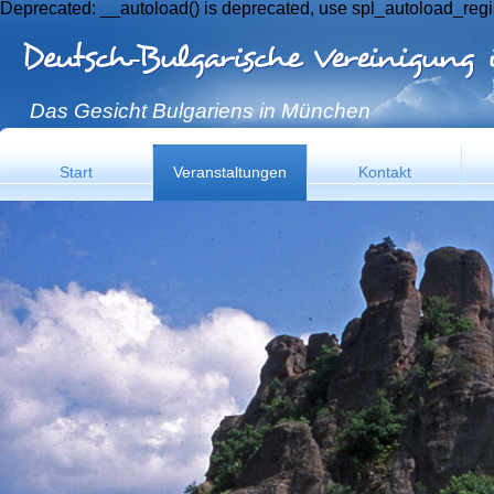
Deprecated: __autoload() is deprecated, use spl_autoload_regi
Das Gesicht Bulgariens in München
Start
Veranstaltungen
Kontakt