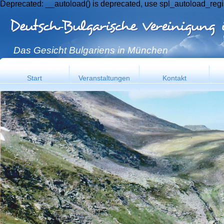
Deprecated: __autoload() is deprecated, use spl_autoload_regi
Das Gesicht Bulgariens in München
Start
Veranstaltungen
Kontakt