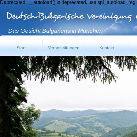
Deprecated: __autoload() is deprecated, use spl_autoload_regi
Das Gesicht Bulgariens in München
Start
Veranstaltungen
Kontakt