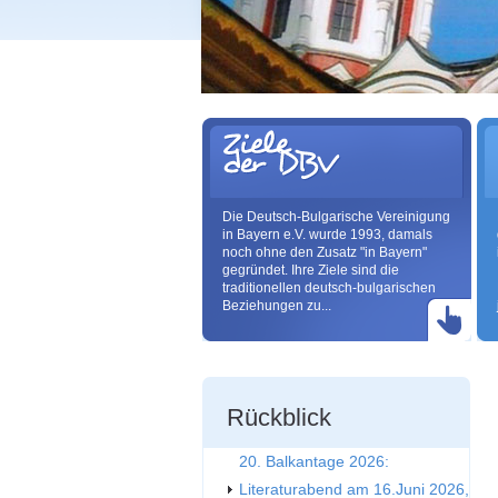
Die Deutsch-Bulgarische Vereinigung
in Bayern e.V. wurde 1993, damals
noch ohne den Zusatz "in Bayern"
gegründet. Ihre Ziele sind die
traditionellen deutsch-bulgarischen
Beziehungen zu...
Rückblick
20. Balkantage 2026:
Literaturabend am 16.Juni 2026,