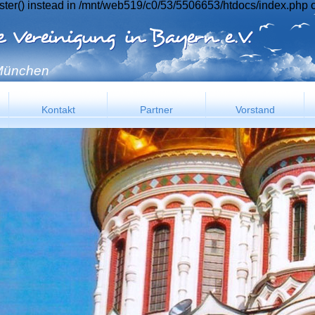
ster() instead in /mnt/web519/c0/53/5506653/htdocs/index.php o
 München
Kontakt
Partner
Vorstand