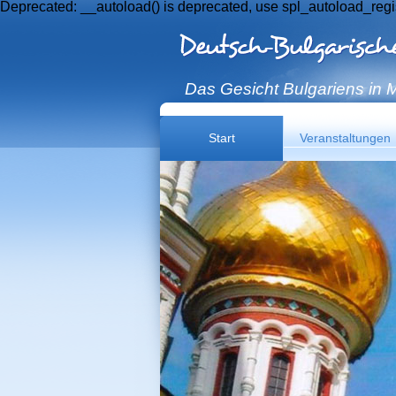
Deprecated: __autoload() is deprecated, use spl_autoload_regi
Das Gesicht Bulgariens in
Start
Veranstaltungen