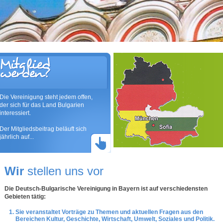
Die Vereinigung steht jedem offen,
der sich für das Land Bulgarien
interessiert.
Der Mitgliedsbeitrag beläuft sich
jährlich auf...
stellen uns vor
Wir
Die
Deutsch-Bulgarische Vereinigung
in Bayern ist auf verschiedensten
Gebieten tätig:
Sie veranstaltet Vorträge zu Themen und aktuellen Fragen aus den
Bereichen Kultur, Geschichte, Wirtschaft, Umwelt, Soziales und Politik.